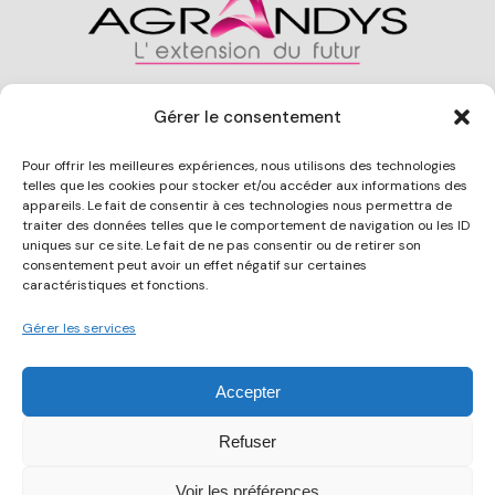
Gérer le consentement
CONTACT
Pour offrir les meilleures expériences, nous utilisons des technologies
telles que les cookies pour stocker et/ou accéder aux informations des
06 31 45 78 86
appareils. Le fait de consentir à ces technologies nous permettra de
traiter des données telles que le comportement de navigation ou les ID
contact@agrandysconstruction.fr
uniques sur ce site. Le fait de ne pas consentir ou de retirer son
consentement peut avoir un effet négatif sur certaines
ADRESSE
caractéristiques et fonctions.
Gérer les services
ZAC du Pida
Route du Pida Local 16
Accepter
38490 Aoste
COPYRIGHT
Refuser
Agrandys Construction
©
2026
–
Mentions Légales
–
Voir les préférences